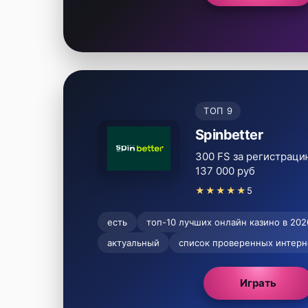
ТОП 9
Spinbetter
300 FS за регистраци
137 000 руб
★★★★★
5
есть
топ-10 лучших онлайн казино в 202
актуальный
список проверенных интерн
Играть