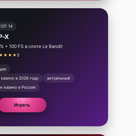
ТОП 14
P-X
% + 100 FS в слоте Le Bandit
★★★★
5
ции
 казино в 2026 году
актуальный
н казино в России
Играть