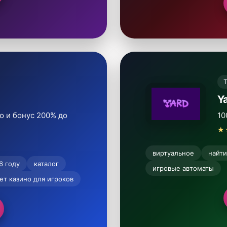
Y
ю и бонус 200% до
10
★
виртуальное
найти
6 году
каталог
игровые автоматы
ет казино для игроков