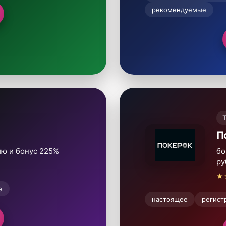
рекомендуемые
П
ию и бонус 225%
бо
ру
★
е
настоящее
регист